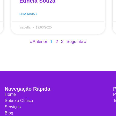
Edneia Souza
LEIA MAIS »
Isabella
19/03/2025
« Anterior
1
2
3
Seguinte »
Navegação Rápida
P
Home
P
Sobre a Clínica
T
Serviços
Blog