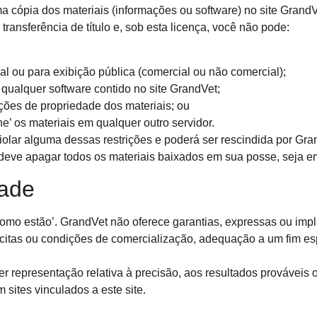
cópia dos materiais (informações ou software) no site GrandVe
ransferência de título e, sob esta licença, você não pode:
al ou para exibição pública (comercial ou não comercial);
 qualquer software contido no site GrandVet;
ações de propriedade dos materiais; ou
he’ os materiais em qualquer outro servidor.
iolar alguma dessas restrições e poderá ser rescindida por Gr
 deve apagar todos os materiais baixados em sua posse, seja em
dade
omo estão’. GrandVet não oferece garantias, expressas ou implíc
lícitas ou condições de comercialização, adequação a um fim es
 representação relativa à precisão, aos resultados prováveis ​​
 sites vinculados a este site.