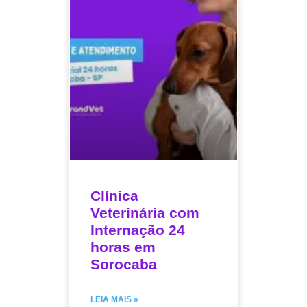
Clínica
Veterinária com
Internação 24
horas em
Sorocaba
LEIA MAIS »