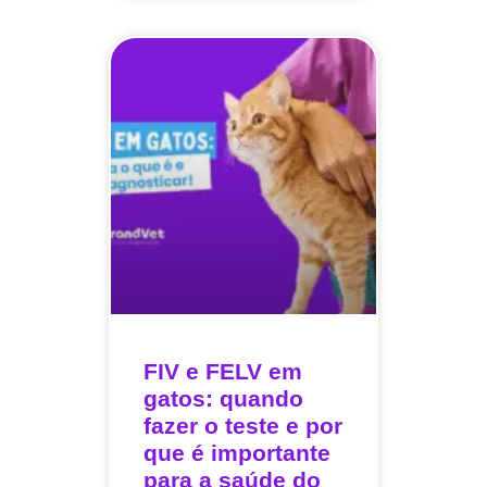
FIV e FELV em
gatos: quando
fazer o teste e por
que é importante
para a saúde do