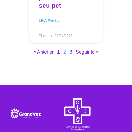
seu pet
LEIA MAIS »
Flavia
27/04/2025
« Anterior
1
2
3
Seguinte »